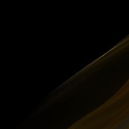
ruou125Thaiha@gmail.com
INWINE STORE
InWine Store - Rượu 125 Thái Hà tự hào là
điểm đến của những người sành rượu, nơi quy
tụ những chai rượu vang hảo hạng, mang đậm
phong cách và cá tính riêng biệt. Mỗi sản
phẩm tại InWine đều là một tác phẩm nghệ
thuật, được tuyển chọn kỹ lưỡng từ những vườn
nho danh tiếng trên thế giới, mang đến trải
nghiệm thưởng thức rượu tinh tế và đẳng cấp
nhất.
THEO DÕI CHÚNG TÔI