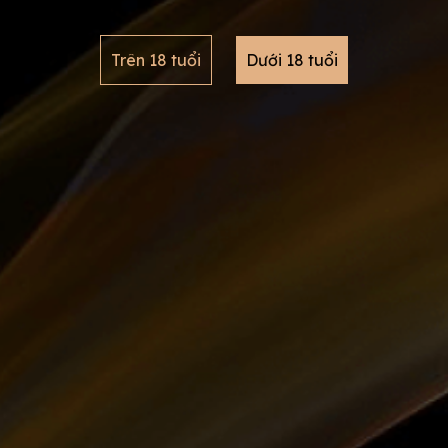
winestore.nc@gmail.com
Trên 18 tuổi
Dưới 18 tuổi
GIỚI THIỆU
CHÍNH SÁCH
KẾ
Về chúng tôi
Về chất lượng sản phẩm
Tin tức
Chính sách quy đổi trả hàng
HÌ
Sản phẩm
Chính sách khuyến mãi
Khuyến mãi
Hướng dẫn đặt mua hàng
Theo Nghị định số 17/2020/NĐ-CP về quy định kinh doanh rư
không thực hiện bán rượu trực tuyến. Website này chỉ đóng va
cấp cho khách hàng thông tin chi tiết về các dòng rượu vang
qua số điện thoại
0981.355.630 & 0376.355.888
, hoặc ghé 
dịch vụ tốt nhất.