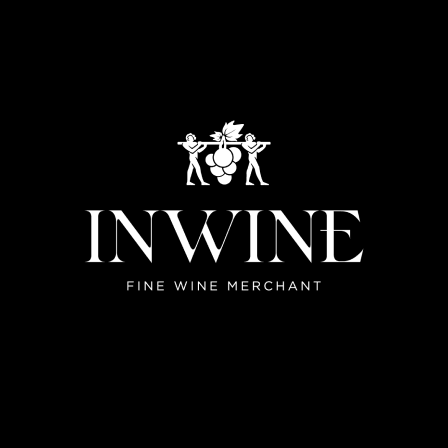
chúng tôi trên mạng xã hội
NEW ARRIVALS
QUÀ TẶNG
KHUYẾN MÃI
THƯƠNG HI
ẬP
và quản lý thông tin
đãi đặc biệt.