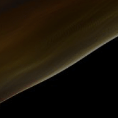
winestore.nc@gmail.com
T NỐI
NH THỨC THANH TOÁN
ợu và Luật Quảng cáo số 16/2012/QH13, InWine Store
i trò là nền tảng tư vấn và giới thiệu sản phẩm, cung
 cao cấp. Để mua hàng, vui lòng liên hệ với chúng tôi
thăm cửa hàng để được tư vấn trực tiếp và trải nghiệm