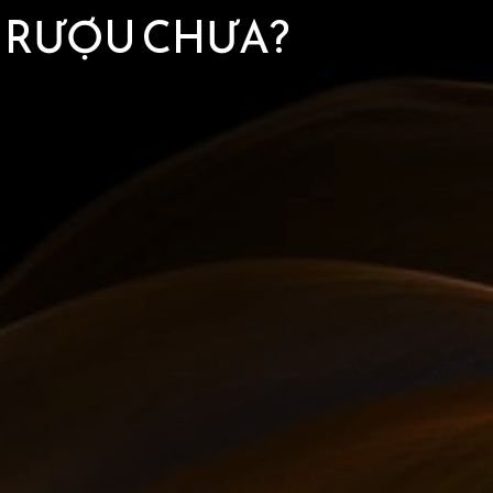
G RƯỢU CHƯA?
 NHÁNH 3
63 Phố Nguyễn Hoàng, Phường Từ Liêm,
Thành phố Hà Nội
0974318699