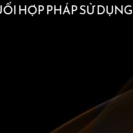
UỔI HỢP PHÁP SỬ DỤN
CHI NHÁNH 2
CHI
150 Phố Nguyễn Chánh, Phường Yên Hoà,
Thành phố Hà Nội
0981355630