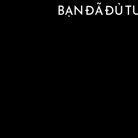
BẠN ĐÃ ĐỦ T
CHI NHÁNH 1
125 Phố Thái Hà, Phường Đống Đa, Thành phố
Hà Nội
0376355888